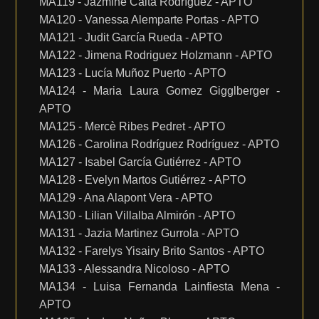
MA119 - Jazmine Caita Rodríguez - APTO
MA120 - Vanessa Alemparte Portas - APTO
MA121 - Judit García Rueda - APTO
MA122 - Jimena Rodriguez Holzmann - APTO
MA123 - Lucía Muñoz Puerto - APTO
MA124 - Maria Laura Gomez Gigglberger -
APTO
MA125 - Mercè Ribes Pedret - APTO
MA126 - Carolina Rodríguez Rodríguez - APTO
MA127 - Isabel García Gutiérrez - APTO
MA128 - Evelyn Martos Gutiérrez - APTO
MA129 - Ana Alapont Vera - APTO
MA130 - Lilian Villalba Almirón - APTO
MA131 - Jazia Martinez Gurrola - APTO
MA132 - Farelys Yisairy Brito Santos - APTO
MA133 - Alessandra Nicoloso - APTO
MA134 - Luisa Fernanda Lainfiesta Mena -
APTO