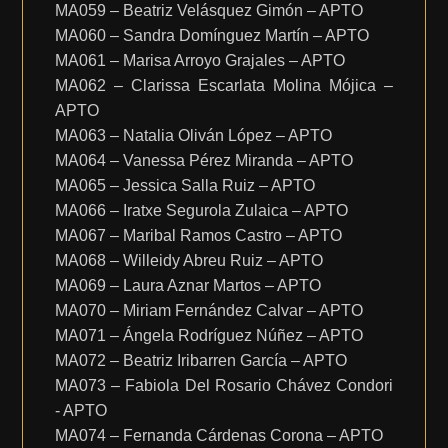
MA059 – Beatriz Velásquez Gimón – APTO
MA060 – Sandra Domínguez Martín – APTO
MA061 – Marisa Arroyo Grajales – APTO
MA062 – Clarissa Escarlata Molina Mójica –
APTO
MA063 – Natalia Oliván López – APTO
MA064 – Vanessa Pérez Miranda – APTO
MA065 – Jessica Salla Ruiz – APTO
MA066 – Iratxe Segurola Zulaica – APTO
MA067 – Maribal Ramos Castro – APTO
MA068 – Willeidy Abreu Ruiz – APTO
MA069 – Laura Aznar Martos – APTO
MA070 – Miriam Fernández Calvar – APTO
MA071 – Ángela Rodríguez Núñez – APTO
MA072 – Beatriz Iribarren García – APTO
MA073 – Fabiola Del Rosario Chávez Condori
- APTO
MA074 – Fernanda Cárdenas Corona – APTO