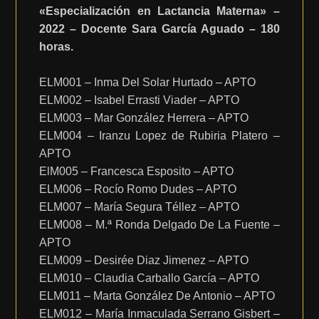
«Especialización en Lactancia Materna» –
2022 – Docente Sara García Aguado – 180
horas.
ELM001 – Inma Del Solar Hurtado – APTO
ELM002 – Isabel Errasti Viader – APTO
ELM003 – Mar González Herrera – APTO
ELM004 – Iranzu Lopez de Rubiria Platero –
APTO
ElM005 – Francesca Esposito – APTO
ELM006 – Rocío Romo Dudes – APTO
ELM007 – María Segura Téllez – APTO
ELM008 – M.ª Ronda Delgado De La Fuente –
APTO
ELM009 – Desirée Diaz Jimenez – APTO
ELM010 – Claudia Carballo García – APTO
ELM011 – Marta González De Antonio – APTO
ELM012 – María Inmaculada Serrano Gisbert –