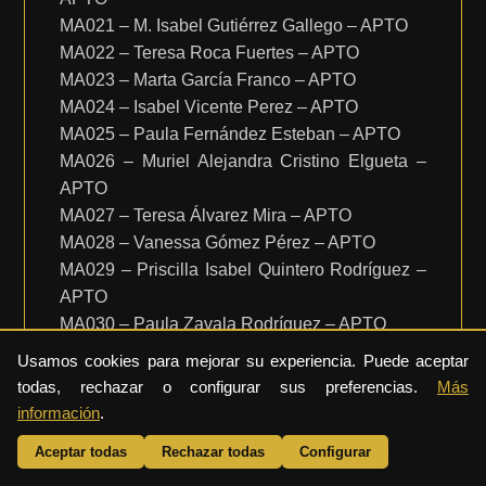
MA021 – M. Isabel Gutiérrez Gallego – APTO
MA022 – Teresa Roca Fuertes – APTO
MA023 – Marta García Franco – APTO
MA024 – Isabel Vicente Perez – APTO
MA025 – Paula Fernández Esteban – APTO
MA026 – Muriel Alejandra Cristino Elgueta –
APTO
MA027 – Teresa Álvarez Mira – APTO
MA028 – Vanessa Gómez Pérez – APTO
MA029 – Priscilla Isabel Quintero Rodríguez –
APTO
MA030 – Paula Zavala Rodríguez – APTO
MA031 – Teresa Arteche Alonso – APTO
Usamos cookies para mejorar su experiencia. Puede aceptar
MA031 – Georgina Frech Alvarez – APTO
todas, rechazar o configurar sus preferencias.
Más
MA032 – Cristina Perich Roman – APTO
información
.
MA033 – Laura Cabello Murgui – APTO
Aceptar todas
Rechazar todas
Configurar
MA034 – Gabriela Moguilner – APTO