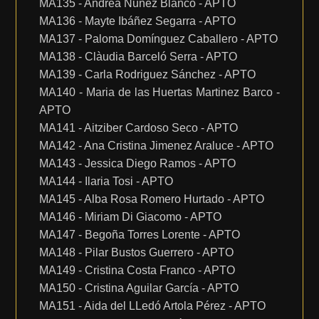
MA135 - Andrea Nuñez Blanco - APTO
MA136 - Mayte Ibáñez Segarra - APTO
MA137 - Paloma Domínguez Caballero - APTO
MA138 - Clàudia Barceló Serra - APTO
MA139 - Carla Rodriguez Sánchez - APTO
MA140 - Maria de las Huertas Martinez Barco -
APTO
MA141 - Aitziber Cardoso Seco - APTO
MA142 - Ana Cristina Jimenez Araluce - APTO
MA143 - Jessica Diego Ramos - APTO
MA144 - Ilaria Tosi - APTO
MA145 - Alba Rosa Romero Hurtado - APTO
MA146 - Miriam Di Giacomo - APTO
MA147 - Begoña Torres Lorente - APTO
MA148 - Pilar Bustos Guerrero - APTO
MA149 - Cristina Costa Franco - APTO
MA150 - Cristina Aguilar García - APTO
MA151 - Aida del LLedó Artola Pérez - APTO